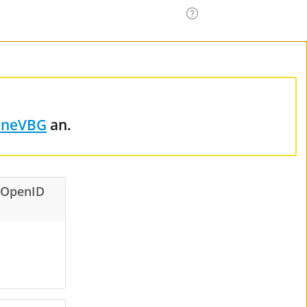
ineVBG
an.
 OpenID